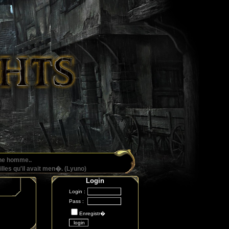
une homme..
illes qu'il avait men�. (Lyuno)
Login
Login :
Pass :
Enregistr�