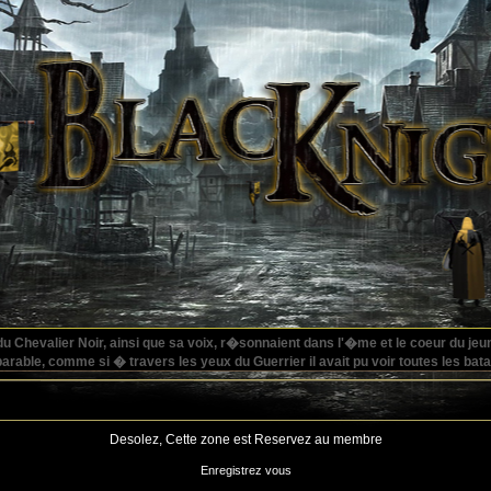
du Chevalier Noir, ainsi que sa voix, r�sonnaient dans l'�me et le coeur du je
arable, comme si � travers les yeux du Guerrier il avait pu voir toutes les bata
Desolez, Cette zone est Reservez au membre
Enregistrez vous