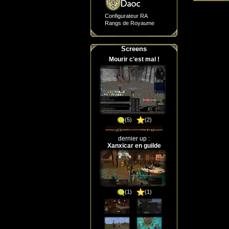
Configurateur RA
Rangs de Royaume
Screens
Mourir c'est mal !
(5)
(2)
dernier up :
Xanxicar en guilde
(1)
(1)