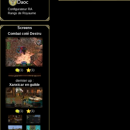
Configurateur RA
Rangs de Royaume
Screens
Combat coté Destru
(1)
(1)
dernier up :
Xanxicar en guilde
(1)
(1)