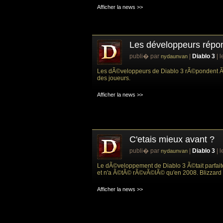
Afficher la news >>
Les développeurs répon
publi� par
|
Diablo 3
| 
nydaunvan
Les dÃ©veloppeurs de Diablo 3 rÃ©pondent Ã
des joueurs.
Afficher la news >>
C'etais mieux avant ?
publi� par
|
Diablo 3
| 
nydaunvan
Le dÃ©veloppement de Diablo 3 Ã©tait parfait
et n'a Ã©tÃ© rÃ©vÃ©lÃ© qu'en 2008. Blizzard 
Afficher la news >>