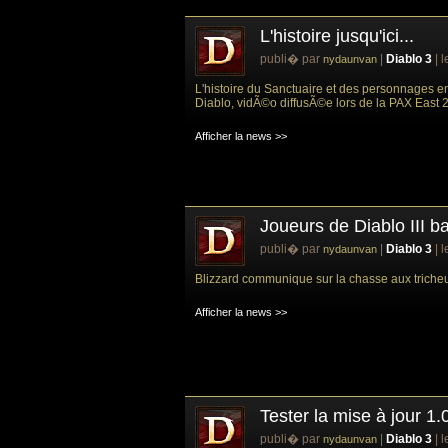
L'histoire jusqu'ici...
publi� par
|
Diablo 3
| 
nydaunvan
L'histoire du Sanctuaire et des personnages 
Diablo, vidÃ©o diffusÃ©e lors de la PAX East 
Afficher la news >>
Joueurs de Diablo III b
publi� par
|
Diablo 3
| 
nydaunvan
Blizzard communique sur la chasse aux tricheur
Afficher la news >>
Tester la mise à jour 1.
publi� par
|
Diablo 3
| 
nydaunvan