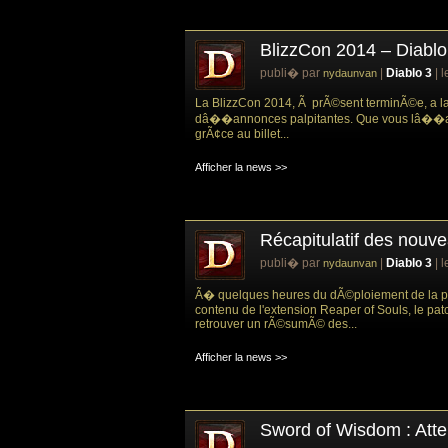
BlizzCon 2014 – Diablo I
publi� par
|
Diablo 3
| 
nydaunvan
La BlizzCon 2014, Ã prÃ©sent terminÃ©e, a lais
dâ��annonces palpitantes. Que vous lâ��ay
grÃ¢ce au billet...
Afficher la news >>
Récapitulatif des nouve
publi� par
|
Diablo 3
| 
nydaunvan
Ã� quelques heures du dÃ©ploiement de la p
contenu de l'extension Reaper of Souls, le pat
retrouver un rÃ©sumÃ© des...
Afficher la news >>
Sword of Wisdom : Atte