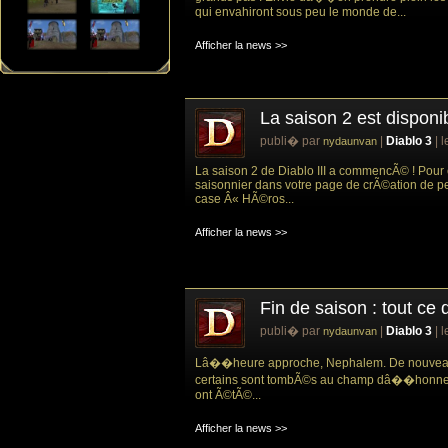
qui envahiront sous peu le monde de...
Afficher la news >>
La saison 2 est disponi
publi� par
|
Diablo 3
| 
nydaunvan
La saison 2 de Diablo III a commencÃ© ! Pour 
saisonnier dans votre page de crÃ©ation de 
case Â« HÃ©ros...
Afficher la news >>
Fin de saison : tout ce q
publi� par
|
Diablo 3
| 
nydaunvan
Lâ��heure approche, Nephalem. De nouveaux
certains sont tombÃ©s au champ dâ��honne
ont Ã©tÃ©...
Afficher la news >>