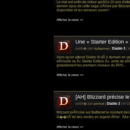
Le mal est enfin de retour aprÃ©s 10 ans d'atten
dernier opus de cette saga crÃ©ee par Blizzard
disponible et les serveurs ouvert !
Afficher la news >>
Une « Starter Edition » 
publi� par
|
Diablo 3
| 
nydaunvan
Alors qu'on attend Diablo III dÃ¨s demain en v
dÃ©voile sa Â« Starter Edition Â», sorte de d
gratuitement les premiers niveaux du RPG...
Afficher la news >>
[AH] Blizzard précise 
publi� par
|
Diablo 3
| le 0
junrhod
Blizzard prÃ©cise sur Battlenet le montant d
lâ��hÃ´tel des ventes en argent rÃ©el : Ã§a v
Afficher la news >>