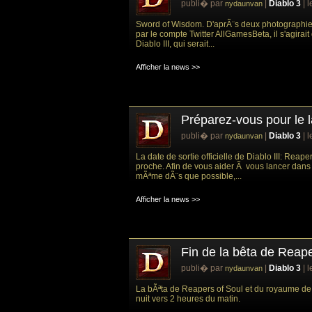
publi� par
|
Diablo 3
| 
nydaunvan
Sword of Wisdom. D'aprÃ¨s deux photographie
par le compte Twitter AllGamesBeta, il s'agira
Diablo III, qui serait...
Afficher la news >>
Préparez-vous pour le l
publi� par
|
Diablo 3
| 
nydaunvan
La date de sortie officielle de Diablo III: Reap
proche. Afin de vous aider Ã vous lancer dans v
mÃªme dÃ¨s que possible,...
Afficher la news >>
Fin de la bêta de Reape
publi� par
|
Diablo 3
| 
nydaunvan
La bÃªta de Reapers of Soul et du royaume de t
nuit vers 2 heures du matin.