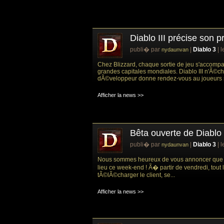
Diablo III précise son
publi� par
|
Diablo 3
| 
nydaunvan
Chez Blizzard, chaque sortie de jeu s'accompa
grandes capitales mondiales. Diablo III n'Ã©ch
dÃ©veloppeur donne rendez-vous au joueurs s
Afficher la news >>
Bêta ouverte de Diablo 
publi� par
|
Diablo 3
| 
nydaunvan
Nous sommes heureux de vous annoncer que la 
lieu ce week-end ! Ã� partir de vendredi, tout
tÃ©lÃ©charger le client, se...
Afficher la news >>