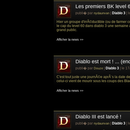
Les premiers BK level 6
publi� par
|
Diablo 3
| 
nydaunvan
Hier un groupe d'irrÃ©ductible (ou de farmer
le cap du level 60 dans diablo 3 une semaine 
grand public.
Afficher la news >>
Diablo est mort ! ... (en
publi� par
|
Diablo 3
| le 1
Douze
C'est tout juste une journÃ©e aprÃ¨s la date de 
celui-ci vient de mourir sous les coups des B
Afficher la news >>
Diablo III est lancé !
publi� par
|
Diablo 3
| 
nydaunvan