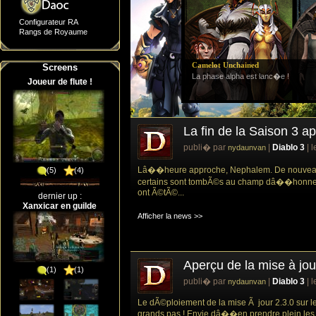
Configurateur RA
Rangs de Royaume
Camelot Unchained
Screens
T
La phase alpha est lanc�e !
Joueur de flute !
La fin de la Saison 3 a
publi� par
|
Diablo 3
| 
nydaunvan
Lâ��heure approche, Nephalem. De nouveaux
(5)
(4)
certains sont tombÃ©s au champ dâ��honne
ont Ã©tÃ©...
dernier up :
Xanxicar en guilde
Afficher la news >>
Aperçu de la mise à jou
(1)
(1)
publi� par
|
Diablo 3
| 
nydaunvan
Le dÃ©ploiement de la mise Ã jour 2.3.0 sur 
grands pas ! Envie dâ��en prendre plein les