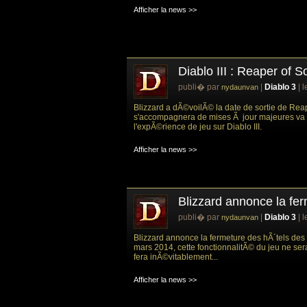
Afficher la news >>
Diablo III : Reaper of S
publi� par
|
Diablo 3
| 
nydaunvan
Blizzard a dÃ©voilÃ© la date de sortie de Reap
s'accompagnera de mises Ã jour majeures va
l'expÃ©rience de jeu sur Diablo III.
Afficher la news >>
Blizzard annonce la fer
publi� par
|
Diablo 3
| 
nydaunvan
Blizzard annonce la fermeture des hÃ´tels des v
mars 2014, cette fonctionnalitÃ© du jeu ne sera
fera inÃ©vitablement...
Afficher la news >>