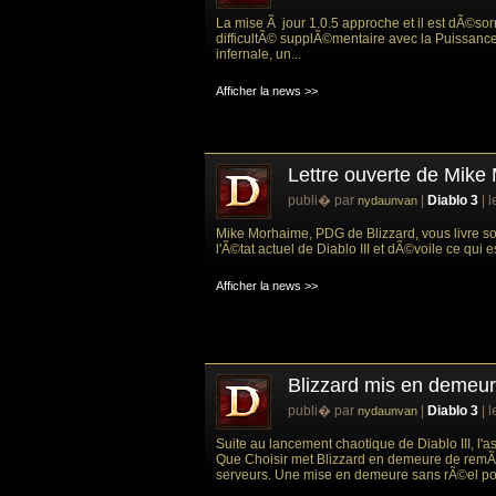
La mise Ã jour 1.0.5 approche et il est dÃ©sorm
difficultÃ© supplÃ©mentaire avec la Puissanc
infernale, un...
Afficher la news >>
Lettre ouverte de Mike
publi� par
|
Diablo 3
| 
nydaunvan
Mike Morhaime, PDG de Blizzard, vous livre so
l'Ã©tat actuel de Diablo III et dÃ©voile ce qui 
Afficher la news >>
Blizzard mis en demeur
publi� par
|
Diablo 3
| 
nydaunvan
Suite au lancement chaotique de Diablo III, l
Que Choisir met Blizzard en demeure de remÃ
serveurs. Une mise en demeure sans rÃ©el poid