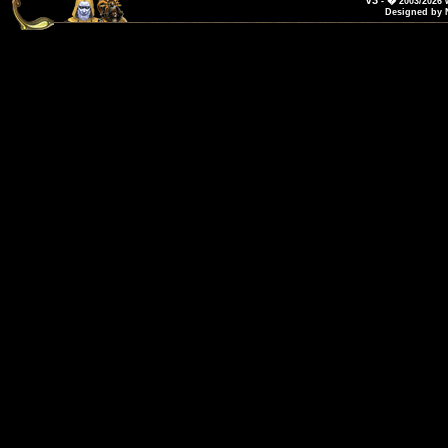
V3
- � 2003/2026
Designed by 