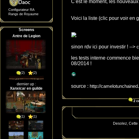
C'est le moment, les nouveaux 
Configurateur RA
Rangs de Royaume
Voici la liste (clic pour voir en 
Screens
Antre de Legion
sinon rdv ici pour investir ! -->
c
les tests interne commence bien
08/2014 !
(2)
(2)
dernier up :
source :
http://camelotunchained.
Xanxicar en guilde
2 c
(1)
(1)
Desolez, Cette