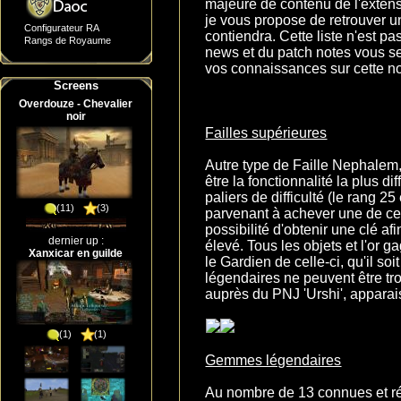
majeure de contenu de l'extens
je vous propose de retrouver u
Configurateur RA
contiendra. Cette liste n'est pa
Rangs de Royaume
news et du patch notes vous se
vos connaissances sur cette nou
Screens
Overdouze - Chevalier
noir
Failles supérieures
Autre type de Faille Nephalem,
être la fonctionnalité la plus di
paliers de difficulté (le rang 2
(11)
(3)
parvenant à achever une de ces
possibilité d'obtenir une clé af
dernier up :
élevé. Tous les objets et l'or 
Xanxicar en guilde
le Gardien de celle-ci, qu'il s
légendaires ne peuvent être tr
auprès du PNJ 'Urshi', apparai
(1)
(1)
Gemmes légendaires
Au nombre de 13 connues et ré