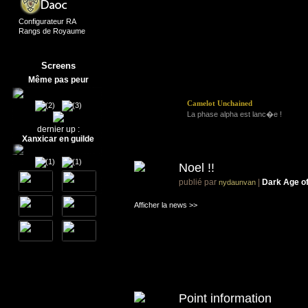
Configurateur RA
Rangs de Royaume
Screens
Même pas peur
Camelot Unchained
(2)
(3)
T
La phase alpha est lanc�e !
dernier up :
Xanxicar en guilde
(1)
(1)
Noel !!
publié par
|
Dark Age o
nydaunvan
Afficher la news >>
Point information