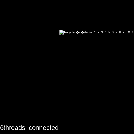
1
2
3
4
5
6
7
8
9
10
1
6threads_connected